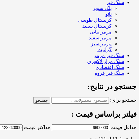
سنگ قبر
بلک سوپر
نانو
کریستال طوسی
کریستال سفید
مرمر نباتی
مرمر سفید
مرمر سبز
گرانیت
سنگ قبر مرمر
سنگ مزار لاکچری
سنگ اقتصادی
سنگ قبر قروه
جستجو در نتایج:
جستجو برای:
جستجو
فیلتر براساس قیمت :
حداقل قیمت
حداکثر قیمت
نمایش 1–12 از 131 نتیجه