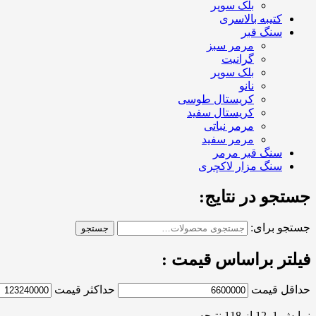
بلک سوپر
کتیبه بالاسری
سنگ قبر
مرمر سبز
گرانیت
بلک سوپر
نانو
کریستال طوسی
کریستال سفید
مرمر نباتی
مرمر سفید
سنگ قبر مرمر
سنگ مزار لاکچری
جستجو در نتایج:
جستجو برای:
جستجو
فیلتر براساس قیمت :
حداقل قیمت
حداکثر قیمت
نمایش 1–12 از 118 نتیجه