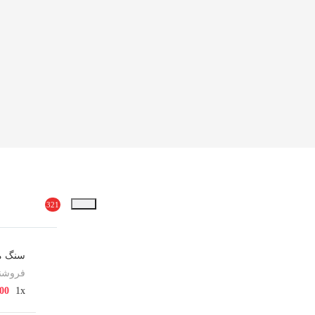
321
سنگ مز
فروشند
000
1x