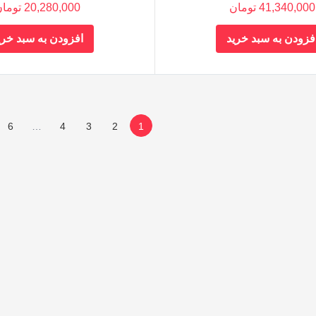
41,340,000
تومان
20,280,000
توما
فزودن به سبد خرید
افزودن به سبد خری
6
…
4
3
2
1