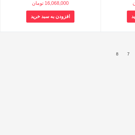
ن
16,068,000
تومان
د
افزودن به سبد خرید
8
7