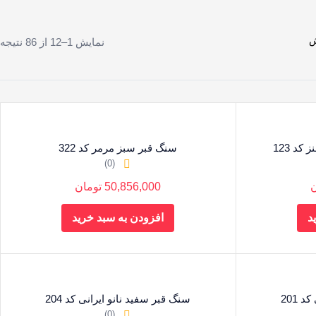
نمایش 1–12 از 86 نتیجه
د 123
سنگ قبر سبز مرمر کد 322
(0)
ن
50,856,000
تومان
د
افزودن به سبد خرید
 201
سنگ قبر سفید نانو ایرانی کد 204
(0)