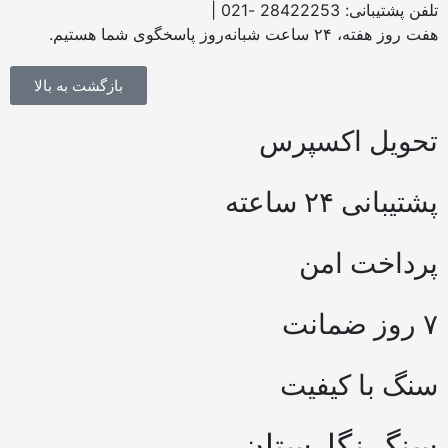
فن پشتیبانی: 28422253 -021 |
 روز هفته، ۲۴ ساعت شبانه‌روز پاسخگوی شما هستیم.
بازگشت به بالا
حویل اکسپرس
شتیبانی ۲۴ ساعته
رداخت امن
ز ضمانت
نگ با کیفیت
نگ نگارستان