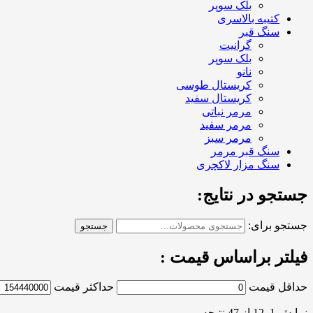
بلک سوپر
کتیبه بالاسری
سنگ قبر
گرانیت
بلک سوپر
نانو
کریستال طوسی
کریستال سفید
مرمر نباتی
مرمر سفید
مرمر سبز
سنگ قبر مرمر
سنگ مزار لاکچری
جستجو در نتایج:
جستجو برای:
جستجو
فیلتر براساس قیمت :
حداقل قیمت
حداکثر قیمت
نمایش 1–12 از 47 نتیجه