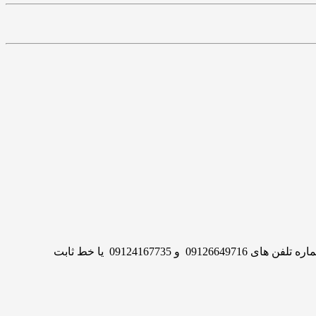
سنگ( بهشت ایران )بزرگترین مرجع آنلاین انواع سنگ مزار همراه با پکیج های کامل است. برای خرید انواع سنگ قبر یا کتیبه سنگ مزار با شماره تلفن های 09126649716 و 09124167735 یا خط ثابت