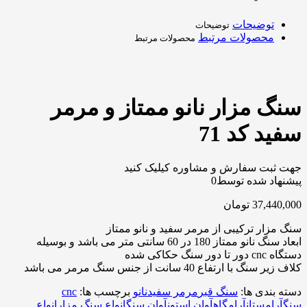
توضیحات
توضیحات
محصولات مرتبط
محصولات مرتبط
سنگ مزار نانو ممتاز و مرمر
سفید کد 71
جهت ثبت سفارش و مشاوره کیلیک کنید
پیشنهاد شده توسط
0
37,440,000
تومان
سنگ مزار ترکیبی از مرمر سفید و نانو ممتاز
ابعاد سنگ نانو ممتاز 180 در 60 سانتی متر می باشد و بوسیله
دستگاه cnc دور تا دور سنگ حکاکی شده
کلاف زیر سنگ با ارتفاع 40 سانت از جنس سنگ مرمر می باشد
دسته بندی ها:
سنگ قبر
مرمر سفید
نانو
برچسب ها:
cnc
سنگ
آرامستان
آرامگاه
آوان استون
آوان سنگ
انواع سنگ مزار
انواع