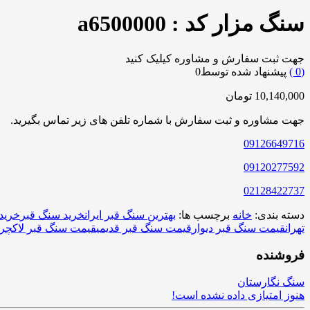
سنگ مزار کد : a6500000
جهت ثبت سفارش و مشاوره کیلیک کنید
0
)
پیشنهاد شده توسط
0
10,140,000
تومان
جهت مشاوره و ثبت سفارش با شماره تلفن های زیر تماس بگیرید.
09126649716
09120277592
02128422737
دسته بندی:
خانه
برچسب ها:
بهترین سنگ قبر ایران
خرید سنگ قبر
خرید
تهران
قیمت سنگ قبر دیوار
قیمت سنگ قبر قدیمی
قیمت سنگ قبر لاکچر
فروشنده
سنگ نگارستان
هنوز امتیازی داده نشده است!