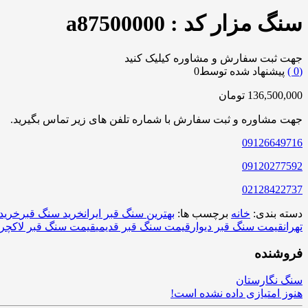
سنگ مزار کد : a87500000
جهت ثبت سفارش و مشاوره کیلیک کنید
0
)
پیشنهاد شده توسط
0
136,500,000
تومان
جهت مشاوره و ثبت سفارش با شماره تلفن های زیر تماس بگیرید.
09126649716
09120277592
02128422737
دسته بندی:
خانه
برچسب ها:
بهترین سنگ قبر ایران
خرید سنگ قبر
خرید
تهران
قیمت سنگ قبر دیوار
قیمت سنگ قبر قدیمی
قیمت سنگ قبر لاکچر
فروشنده
سنگ نگارستان
هنوز امتیازی داده نشده است!