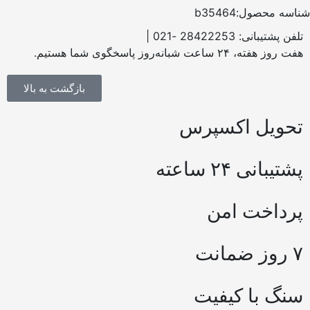
سه محصول:b35464
فن پشتیبانی: 28422253 -021 |
 روز هفته، ۲۴ ساعت شبانه‌روز پاسخگوی شما هستیم.
بازگشت به بالا
حویل اکسپرس
شتیبانی ۲۴ ساعته
رداخت امن
ز ضمانت
نگ با کیفیت