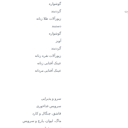
گوشواره
ت
گردنبند
زیورآلات طلا زنانه
دستبند
گوشواره
آویز
گردنبند
زیورآلات نقره زنانه
عینک آفتابی زنانه
عینک آفتابی مردانه
سرو و پذیرایی
سرویس غذاخوری
قاشق، چنگال و کارد
ماگ، لیوان، پارچ و سرویس