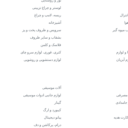
نور و روشنایی
لوستر و چراغ تزیینی
نترال
ریسه، لامپ و چراغ
وا
آشپزخانه
ب میوه گیر
سرویس و ظروف پخت و پز
بشقاب و سایر ظروف
فلاسک و کلمن
 و لوازم
کتری، قوری، لوازم سرو چای
م آبزیان
لوازم دستشویی و روشویی
آلات موسیقی
م مصرفی
لوازم جانبی ادوات موسیقی
جامدادی
گیتار
کیبورد و ارگ
کارت هدیه
پیانو دیجیتال
درام، پرکاشن و دف