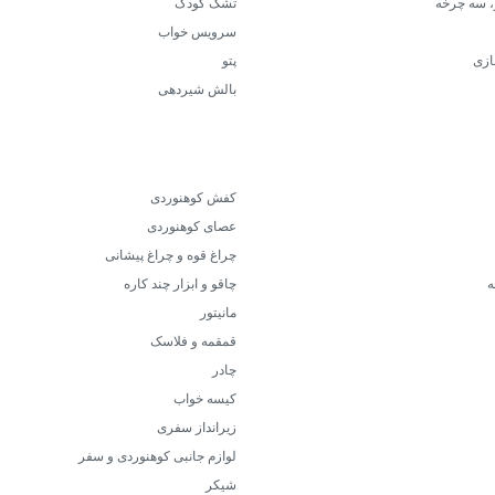
، سه چرخه
تشک کودک
سرویس خواب
ازی
پتو
بالش شیردهی
کفش کوهنوردی
عصای کوهنوردی
چراغ قوه و چراغ پیشانی
ه
چاقو و ابزار چند کاره
مانیتور
قمقمه و فلاسک
چادر
کیسه خواب
زیرانداز سفری
لوازم جانبی کوهنوردی و سفر
شیکر