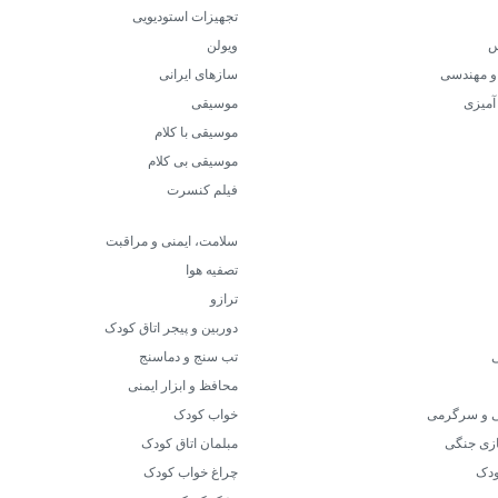
تجهیزات استودیویی
س
ویولن
 و مهندسی
سازهای ایرانی
آمیزی
موسیقی
موسیقی با کلام
موسیقی بی کلام
فیلم کنسرت
سلامت، ایمنی و مراقبت
تصفیه هوا
ترازو
دوربین و پیجر اتاق کودک
ی
تب سنج و دماسنج
محافظ و ابزار ایمنی
خی و سرگرمی
خواب کودک
بازی جنگی
مبلمان اتاق کودک
ودک
چراغ خواب کودک