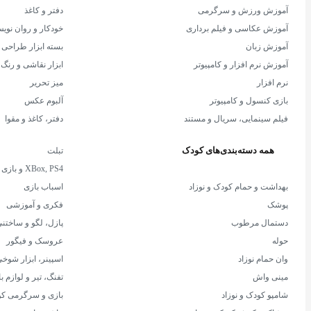
آموزش ورزش و سرگرمی
دفتر و کاغذ
آموزش عکاسی و فیلم برداری
خودکار و روان نوی
آموزش زبان
بسته ابزار طراحی
آموزش نرم افزار و کامپیوتر
ابزار نقاشی و رنگ 
نرم افزار
میز تحریر
بازی کنسول و کامپیوتر
آلبوم عکس
فیلم سینمایی، سریال و مستند
دفتر، کاغذ و مقوا
همه دسته‌بندی‌های کودک
تبلت
XBox, PS4 و بازی
بهداشت و حمام کودک و نوزاد
اسباب بازی
پوشک
فکری و آموزشی
دستمال مرطوب
پازل، لگو و ساختن
حوله
عروسک و فیگور
وان حمام نوزاد
اسپینر، ابزار شو
مینی واش
تفنگ، تیر و لوازم 
شامپو کودک و نوزاد
بازی و سرگرمی ک