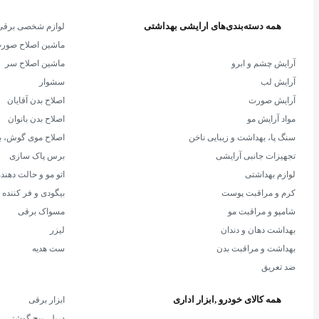
همه دسته‌بندی‌های ارایشی بهداشتی
لوازم شخصی برقی
ماشین اصلاح صور
آرایش چشم و ابرو
ماشین اصلاح سر
آرایش لب
سشوار
آرایش صورت
اصلاح بدن آقایان
مواد آرایش مو
اصلاح بدن بانوان
سنگ پا، بهداشت و زیبایی ناخن
اصلاح موی گوش، بی
تجهیزات جانبی آرایشی
برس پاک سازی
لوازم بهداشتی
اتو مو و حالت دهند
کرم و مراقبت پوست
بیگودی و فر کننده
شامپو و مراقبت مو
مسواک برقی
بهداشت دهان و دندان
لیزر
بهداشت و مراقبت بدن
ست هدیه
ضد تعریق
همه کالای خودرو ,ابزار اداری
ابزار برقی
دریل، پیچ گوشتی،