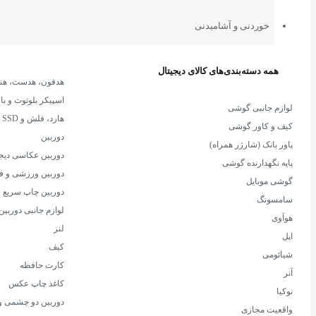
خوردنی و آشامیدنی
همه دسته‌بندی‌های کالای دیجیتال
هدفون، هدست، هن
اسپیکر بلوتوث و با
لوازم جانبی گوشی
هارد، فلش و SSD
کیف و کاور گوشی
دوربین
پاور بانک (شارژر همراه)
دوربین عکاسی دیج
پایه نگهدارنده گوشی
دوربین‌ ورزشی و ف
گوشی موبایل
دوربین‌ چاپ سریع
سامسونگ
لوازم جانبی دوربین
هوآوی
لنز
اپل
کیف
شیائومی
کارت حافظه
آنر
کاغذ چاپ عکس
نوکیا
دوربین دو چشمی 
واقعیت مجازی