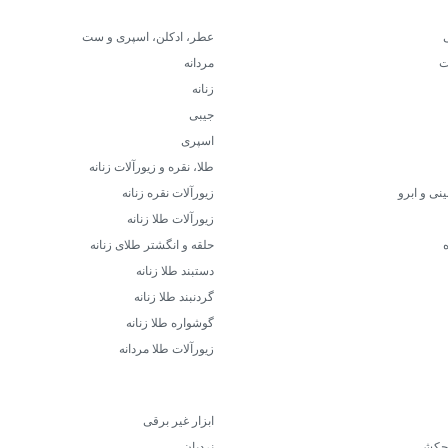
عطر، ادکلن، اسپری و ست
ت
مردانه
زنانه
جیبی
اسپری
طلا، نقره و زیورآلات زنانه
نی و ابرو
زیورآلات نقره زنانه
زیورآلات طلا زنانه
ه
حلقه و انگشتر طلای زنانه
دستبند طلا زنانه
گردنبند طلا زنانه
گوشواره طلا زنانه
زیورآلات طلا مردانه
ابزار غیر برقی
 چکشی
نردبان