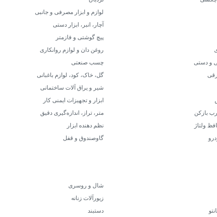
لوازم و ابزار مصرفی و جانبی
آچار، انبر، ابزار دستی
پیچ گوشتی و فازمتر
ی
روغن دان و لوازم روانکاری
 و دستی
چسب صنعتی
برقی
گل، خاک، کود، لوازم باغبانی
شیر و یراق آلات ساختمانی
ابزار و تجهیزات ایمنی کار
رب بازکن
متر، تراز، اندازه‌گیری دقیق
فظ ولتاژ
نظم دهنده ابزار
درو
گاوصندوق و قفل
شال و روسری
زیورآلات زنانه
نتو
دستبند