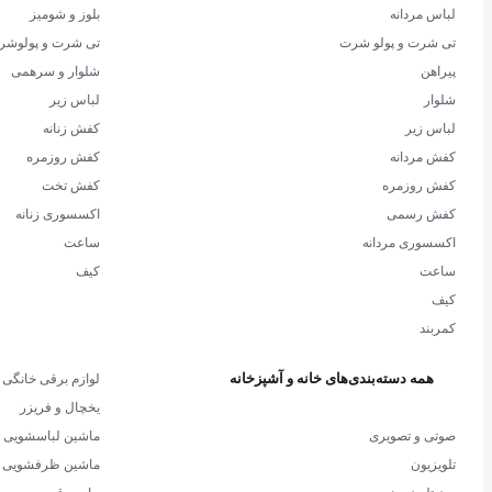
لباس مردانه
بلوز و شومیز
تی شرت و پولو شرت
تی شرت و پولوشر
پیراهن
شلوار و سرهمی
شلوار
لباس زیر
لباس زیر
کفش زنانه
کفش مردانه
کفش روزمره
کفش روزمره
کفش تخت
کفش رسمی
اکسسوری زنانه
اکسسوری مردانه
ساعت
ساعت
کیف
کیف
کمربند
همه دسته‌بندی‌های خانه و آشپزخانه
لوازم برقی خانگی
یخچال و فریزر
صوتی و تصویری
ماشین لباسشویی
تلویزیون
ماشین ظرفشویی