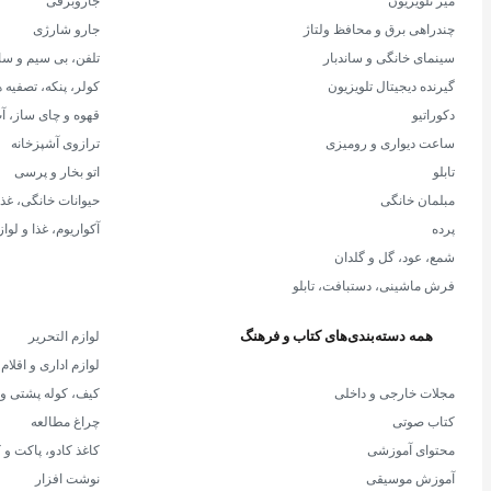
میز تلویزیون
جاروبرقی
چندراهی برق و محافظ ولتاژ
جارو شارژی
سینمای خانگی و ساندبار
تلفن، بی سیم و سا
گیرنده دیجیتال تلویزیون
کولر، پنکه، تصفیه ه
دکوراتیو
قهوه و چای ساز، آ
ساعت دیواری و رومیزی
ترازوی آشپزخانه
تابلو
اتو بخار و پرسی
مبلمان خانگی
حیوانات خانگی، غذا
پرده
آکواریوم، غذا و لواز
شمع، عود، گل و گلدان
فرش ماشینی، دستبافت، تابلو
همه دسته‌بندی‌های کتاب و فرهنگ
لوازم التحریر
لوازم اداری و اقلا
مجلات خارجی و داخلی
کیف، کوله پشتی و 
کتاب صوتی
چراغ مطالعه
محتوای آموزشی
کاغذ کادو، پاکت و 
آموزش موسیقی
نوشت افزار