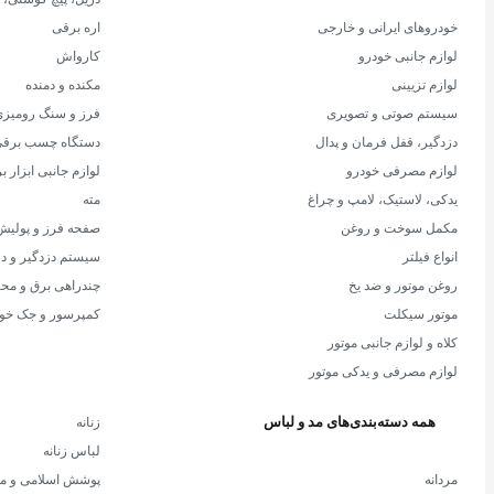
خودروهای ایرانی و خارجی
اره برقی
لوازم جانبی خودرو
کارواش
لوازم تزیینی
مکنده و دمنده
سیستم صوتی و تصویری
فرز و سنگ رومیز
دزدگیر، قفل فرمان و پدال
دستگاه چسب برقی
لوازم مصرفی خودرو
لوازم جانبی ابزار 
یدکی، لاستیک، لامپ و چراغ
مته
مکمل سوخت و روغن
صفحه فرز و پولیش
انواع فیلتر
سیستم دزدگیر و د
روغن موتور و ضد یخ
چندراهی برق و محا
موتور سیکلت
کمپرسور و جک خو
کلاه و لوازم جانبی موتور
لوازم مصرفی و یدکی موتور
همه دسته‌بندی‌های مد و لباس
زنانه
لباس زنانه
مردانه
پوشش اسلامی و ما