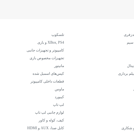
دزفری
تلسکوپ
 سیم
XBox, PS4 و بازی
کامپیوتر و تجهیزات جانبی
تجهیزات مخصوص بازی
یتال
مانیتور
یلم برداری
کیس‌های اسمبل شده
قطعات داخلی کامپیوتر
ماوس
کیبورد
لپ تاپ
لوازم جانبی لپ تاپ
کیف، کوله و کاور
و شکاری
کابل‌ صدا، AUX و HDMI