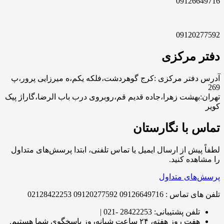
09126649716
09120277592
دفتر مرکزی
آدرس دفتر مرکزی :کرج گوهردشت،فلکه یکم،ه میرزایی پرور،پ
269
تهران:بهشت زهرا،جاده قدیم قم،روبروی درب باب الرضا،گاراژ پیک
کویر
تماس با نگارستان
لطفاً پیش از ارسال ایمیل یا تماس تلفنی، ابتدا پرسش‌های متداول
را مشاهده کنید.
پرسش‌های متداول
تلفن های تماس : 09126649716 09120277592 02128422253
تلفن پشتیبانی: 28422253 -021 |
هفت روز هفته، ۲۴ ساعت شبانه‌روز پاسخگوی شما هستیم.