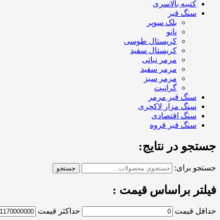
کتیبه بالاسری
سنگ قبر
بلک سوپر
نانو
کریستال طوسی
کریستال سفید
مرمر نباتی
مرمر سفید
مرمر سبز
گرانیت
سنگ قبر مرمر
سنگ مزار لاکچری
سنگ اقتصادی
سنگ قبر قروه
جستجو در نتایج:
جستجو برای:
جستجو
فیلتر براساس قیمت :
حداقل قیمت
حداکثر قیمت