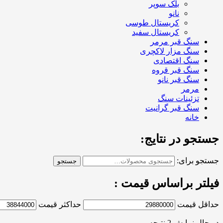
بلک سوپر
نانو
کریستال طوسی
کریستال سفید
سنگ قبر مرمر
سنگ مزار لاکچری
سنگ اقتصادی
سنگ قبر قروه
سنگ قبر نانو
مرمر
تزئینات سنگ
سنگ قبر گرانیت
خانه
جستجو در نتایج:
جستجو برای:
جستجو
فیلتر براساس قیمت :
حداقل قیمت
حداکثر قیمت
در حال نمایش 2 نتیجه