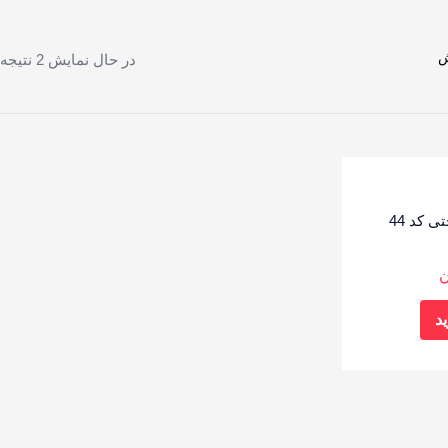
در حال نمایش 2 نتیجه
 کد 44
ن
د