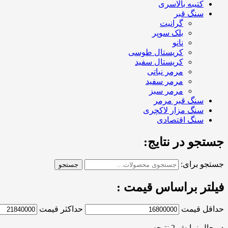
کتیبه بالاسری
سنگ قبر
گرانیت
بلک سوپر
نانو
کریستال طوسی
کریستال سفید
مرمر نباتی
مرمر سفید
مرمر سبز
سنگ قبر مرمر
سنگ مزار لاکچری
سنگ اقتصادی
جستجو در نتایج:
جستجو برای:
جستجو
فیلتر براساس قیمت :
حداقل قیمت
حداکثر قیمت
در حال نمایش 2 نتیجه