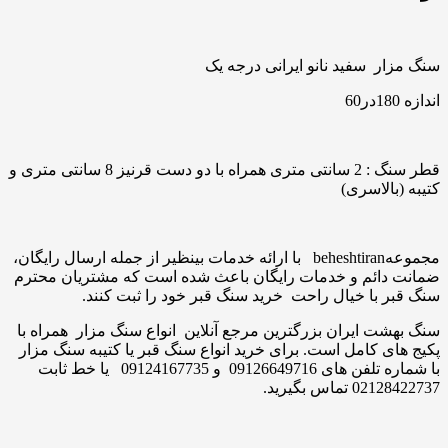
سنگ مزار سفید نانو ایرانی درجه یک
اندازه 180در60
قطر سنگ : 2 سانتی متری همراه با دو دست قرنیز 8 سانتی متری و
کتیبه (بالاسری)
مجموعهbeheshtiran با ارائه خدمات بینظیر از جمله ارسال رایگان،
ضمانت دائم و خدمات رایگان باعث شده است که مشتریان محترم
سنگ قبر با خیال راحت خرید سنگ قبر خود را ثبت کنند.
سنگ بهشت ایران بزرگترین مرجع آنلاین انواع سنگ مزار همراه با
پکیج های کامل است. برای خرید انواع سنگ قبر یا کتیبه سنگ مزار
با شماره تلفن های 09126649716 و 09124167735 یا خط ثابت
02128422737 تماس بگیرید.