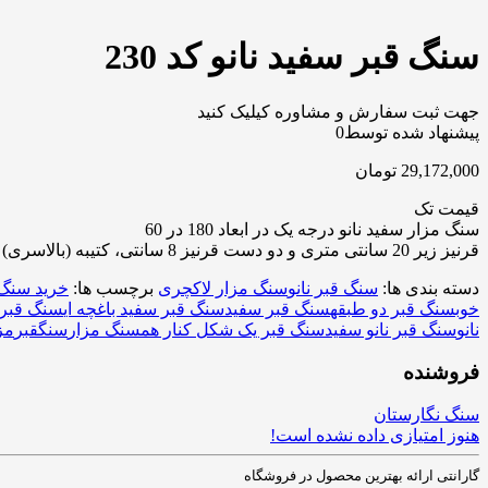
سنگ قبر سفید نانو کد 230
جهت ثبت سفارش و مشاوره کیلیک کنید
پیشنهاد شده توسط
0
29,172,000
تومان
قیمت تک
سنگ مزار سفید نانو درجه یک در ابعاد 180 در 60
قرنیز زیر 20 سانتی متری و دو دست قرنیز 8 سانتی، کتیبه (بالاسری) و باکس کتیبه ( بالا سری )
دسته بندی ها:
سنگ قبر نانو
سنگ مزار لاکچری
برچسب ها:
خرید سنگ 
خوب
سنگ قبر دو طبقه
سنگ قبر سفید
سنگ قبر سفید باغچه ای
سنگ قبر ف
نانو
سنگ قبر نانو سفید
سنگ قبر یک شکل کنار هم
سنگ مزار
سنگقبر
مز
فروشنده
سنگ نگارستان
هنوز امتیازی داده نشده است!
گارانتی ارائه بهترین محصول در فروشگاه