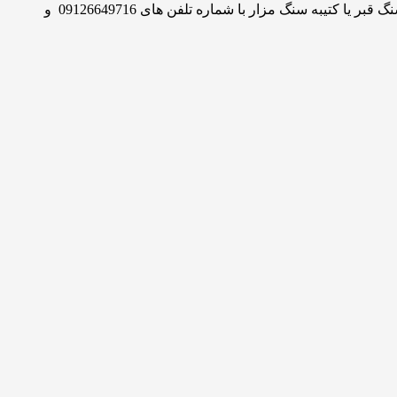
.مجموعه سنگ (بهشت ایران) :.سنگ بهشت ایران بزرگترین مرجع آنلاین انواع سنگ مزار همراه با پکیج های کامل است. برای خرید انواع سنگ قبر یا کتیبه سنگ مزار با شماره تلفن های 09126649716 و