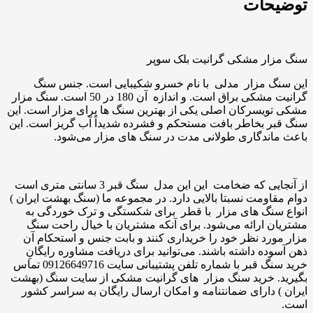
توضیحات
سنگ مزار مشکی گرانیت بلک سوپر
این سنگ مزار مدلی با نام خسرو شکیبایی است. جنس سنگ
گرانیت مشکی براق است. و اندازه آن 180 در 50 است. سنگ مزار
مشکی تویسرکان اصلی یکی از بهترین سنگ ها برای مزار است. این
سنگ قبر بخاطر بافت مستحکم و فشرده شدیداً آب گریز است. این
باعث ماندگاری طولانی مدت در سنگ های مزار می‌شود.
از آنجایی که ضخامت این این مدل سنگ قبر 3 سانتی متری است
دوام مقاومت نسبتا بالایی دارد. در مجموعه ما (سنگ بهشت ایران )
انواع سنگ های مزار با قطر برای شکستگی و ترک خوردگی به
مشتریان ارائه می‌شود. برای آنکه مشتریان با خیال راحت سنگ
مزار مورد نظر خود را خریداری کنند و بابت جنس و استحکام آن
ذهن آسوده داشته باشند. می‌توانید برای دریافت مشاوره رایگانِ
خرید سنگ قبر با شماره تلفن پشتیبانی سایت 09126649716 تماس
بگیرید. خرید سنگ مزار های گرانیت مشکی از سایت سنگ (بهشت
ایران ) دارای ضمانتنامه و امکان ارسال رایگان به سراسر کشور
است.