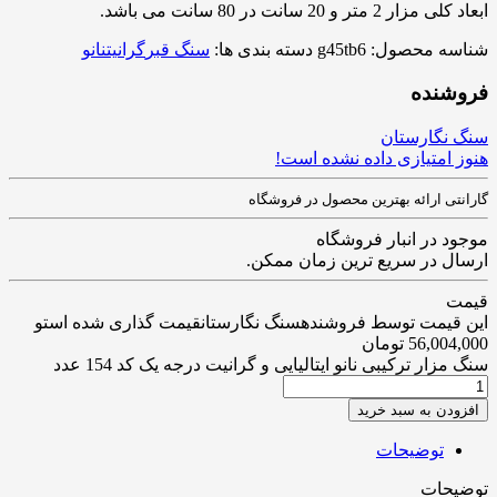
ابعاد کلی مزار 2 متر و 20 سانت در 80 سانت می باشد.
شناسه محصول:
g45tb6
دسته بندی ها:
سنگ قبر
گرانیت
نانو
فروشنده
سنگ نگارستان
هنوز امتیازی داده نشده است!
گارانتی ارائه بهترین محصول در فروشگاه
موجود در انبار فروشگاه
ارسال در سریع ترین زمان ممکن.
قیمت
این قیمت توسط فروشندهسنگ نگارستانقیمت گذاری شده استو
56,004,000
تومان
سنگ مزار ترکیبی نانو ایتالیایی و گرانیت درجه یک کد 154 عدد
افزودن به سبد خرید
توضیحات
توضیحات