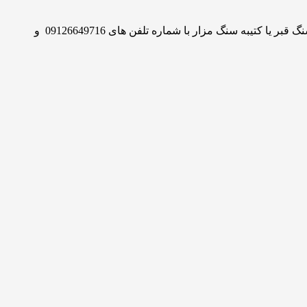
.مجموعه سنگ (بهشت ایران) :.سنگ بهشت ایران بزرگترین مرجع آنلاین انواع سنگ مزار همراه با پکیج های کامل است. برای خرید انواع سنگ قبر یا کتیبه سنگ مزار با شماره تلفن های 09126649716 و