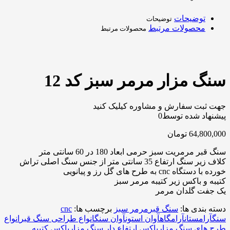
توضیحات
توضیحات
محصولات مرتبط
محصولات مرتبط
سنگ مزار مرمر سبز کد 12
جهت ثبت سفارش و مشاوره کیلیک کنید
پیشنهاد شده توسط
0
64,800,000
تومان
سنگ قبر مرمریت سبز حرمی ابعاد 180 در 60 سانتی متر
کلاف زیر سنگ ارتفاع 35 سانتی متر از جنس سنگ اصلی تراش
خورده با دستگاه cnc به طرح های گل رز و پیانویی
کتیبه و باکس زیر کتیبه مرمر سبز
یک جفت گلدان مرمر
دسته بندی ها:
سنگ قبر
مرمر سبز
برچسب ها:
cnc
سنگ
آرامستان
آرامگاه
آوان استون
آوان سنگ
انواع طراحی سنگ قبر
انواع
طرح های سنگ مزار
باکس ارتفاع دار سنگ مزار
باکس کتیبه