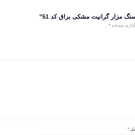
گ مزار گرانیت مشکی براق کد 51”
ذاری شده‌اند
*
یل
*